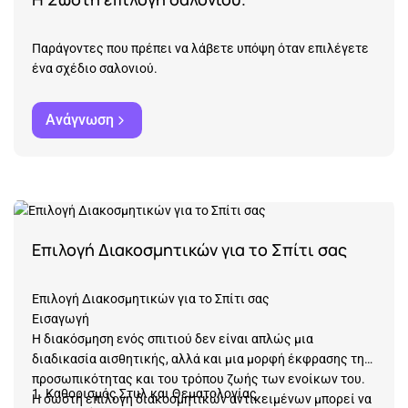
και αντέχουν στη δοκιμασία του χρόνου.
όπως χαλιά και μαξιλάρια Οργανώνοντας τις αγορές σας
με αυτόν τον τρόπο, μπορείτε να κατανείμετε
Παράγοντες που πρέπει να λάβετε υπόψη όταν επιλέγετε
αποτελεσματικά τον προϋπολογισμό σας, διασφαλίζοντας
ένα σχέδιο σαλονιού.
ότι επενδύετε σε ποιοτικά κομμάτια που αναδεικνύουν
την άνεση και το στυλ του σπιτιού σας, παραμένοντας
Ανάγνωση
παράλληλα οικονομικά υπεύθυνοι.
Επιλογή Διακοσμητικών για το Σπίτι σας
Επιλογή Διακοσμητικών για το Σπίτι σας
Εισαγωγή
Η διακόσμηση ενός σπιτιού δεν είναι απλώς μια
διαδικασία αισθητικής, αλλά και μια μορφή έκφρασης της
προσωπικότητας και του τρόπου ζωής των ενοίκων του.
1. Καθορισμός Στυλ και Θεματολογίας
Η σωστή επιλογή διακοσμητικών αντικειμένων μπορεί να