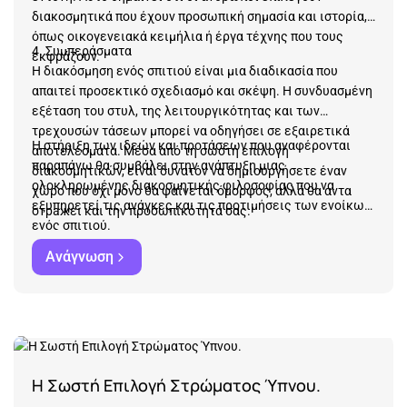
διακοσμητικά που έχουν προσωπική σημασία και ιστορία,
όπως οικογενειακά κειμήλια ή έργα τέχνης που τους
4. Συμπεράσματα
εκφράζουν.
Η διακόσμηση ενός σπιτιού είναι μια διαδικασία που
απαιτεί προσεκτικό σχεδιασμό και σκέψη. Η συνδυασμένη
εξέταση του στυλ, της λειτουργικότητας και των
τρεχουσών τάσεων μπορεί να οδηγήσει σε εξαιρετικά
Η στήριξη των ιδεών και προτάσεων που αναφέρονται
αποτελέσματα. Μέσα από τη σωστή επιλογή
παραπάνω θα συμβάλει στην ανάπτυξη μιας
διακοσμητικών, είναι δυνατόν να δημιουργήσετε έναν
ολοκληρωμένης διακοσμητικής φιλοσοφίας που να
χώρο που όχι μόνο θα φαίνεται όμορφος, αλλά θα αντα
εξυπηρετεί τις ανάγκες και τις προτιμήσεις των ενοίκων
отражει και την προσωπικότητά σας.
ενός σπιτιού.
Ανάγνωση
Η Σωστή Επιλογή Στρώματος Ύπνου.