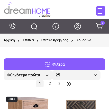
0
Αρχική
Επιπλα
Έπιπλα Κρεβ/ρας
Κομοδίνα
Φίλτρα
Φθηνότερα πρώτα
25
1
2
3
-20%