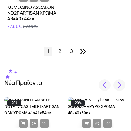
ΚΟΜΟΔΙΝΟ ASCALON
NO2F ARTISAN ΧΡΩΜΑ
48x40x44εκ
77.60€
97.00€
1
2
3
Νέα Προϊόντα
-20%
-20%