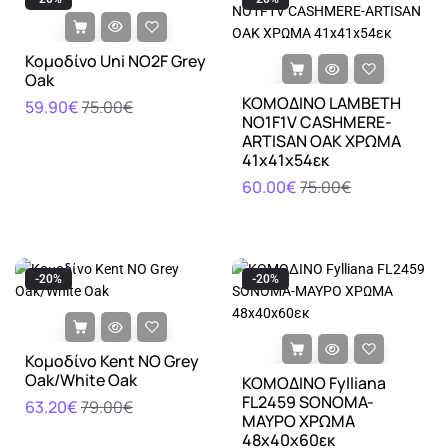
Κομοδίνο Uni NO2F Grey
Oak
ΚΟΜΟΔΙΝΟ LAMBETH
59.90€
75.00€
NO1F1V CASHMERE-
ARTISAN OAK ΧΡΩΜΑ
41x41x54εκ
60.00€
75.00€
-20%
-20%
Κομοδίνο Kent ΝΟ Grey
Oak/White Oak
ΚΟΜΟΔΙΝΟ Fylliana
FL2459 SONOMA-
63.20€
79.00€
ΜΑΥΡΟ ΧΡΩΜΑ
48x40x60εκ