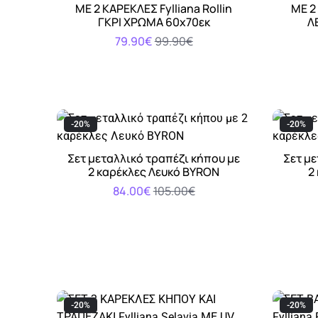
Αγορά
ΜΕ 2 ΚΑΡΕΚΛΕΣ Fylliana Rollin
ΜΕ 2 
ΓΚΡΙ ΧΡΩΜΑ 60x70εκ
Λ
79.90€
99.90€
-20%
-20%
Σετ μεταλλικό τραπέζι κήπου με
Σετ με
Αγορά
2 καρέκλες Λευκό BYRON
2
84.00€
105.00€
-20%
-20%