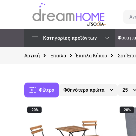
Φοιτητι
Κατηγορίες προϊόντων
Αρχική
Επιπλα
Έπιπλα Κήπου
Σετ Έπι
Φίλτρα
Φθηνότερα πρώτα
25
-20%
-20%