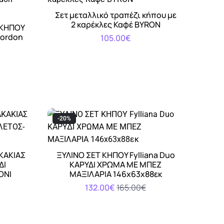
Σετ μεταλλικό τραπέζι κήπου με
Αγορά
2 καρέκλες Καφέ BYRON
 ΚΗΠΟΥ
Gordon
105.00€
-20%
ΑΚΑΚΙΑΣ
ΞΥΛΙΝΟ ΣΕΤ ΚΗΠΟΥ Fylliana Duo
Αγορά
ΔΙ
ΚΑΡΥΔΙ ΧΡΩΜΑ ΜΕ ΜΠΕΖ
ΟΝΙ
ΜΑΞΙΛΑΡΙΑ 146x63x88εκ
132.00€
165.00€