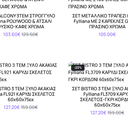
ALCONY 3TEM ΣΤΡΟΓΓΥΛΟ
ΣΕΤ ΜΕΤΑΛΛΙΚΟ ΤΡΑΠΕΖΙ
Αγορά
Αγορά
iana POLYWOOD & ΑΤΣΑΛΙ
Fylliana ΜΕ 2 ΚΑΡΕΚΛΕΣ 
ΦΥΣΙΚΟ-ΚΑΦΕ ΧΡΩΜΑ
ΠΡΑΣΙΝΟ ΧΡΩΜΑ
103.60€
129.50€
105.00€
-20%
STRO 3 ΤΕΜ ΞΥΛΟ ΑΚΑΚΙΑΣ
ΣΕΤ BISTRO 3 ΤΕΜ ΞΥΛΟ 
Αγορά
Αγορά
ana FL921 ΚΑΡΥΔΙ ΣΚΕΛΕΤΟΣ
Fylliana FL3709 ΚΑΡΥ
60x60x75εκ
ΣΚΕΛΕΤΟΣ-ΓΚΡΙ ΚΟΡΔ
60x60x75εκ
127.20€
159.00€
127.20€
159.00€