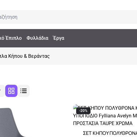
κό Έπιπλο
Φυλλάδια
Έργα
πλα Κήπου & Βεράντας
-20%
ΣΕΤ ΚΗΠΟΥ ΠΟΛΥΘΡΟΝΑ
Αγορά