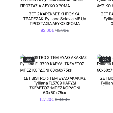
ΣΕΤ 2 ΚΑΡΕΚΛΕΣ ΚΗΠΟΥ ΚΑΙ
ΣΕΤ B
Αγορά
ΤΡΑΠΕΖΑΚΙ Fylliana Selavia ΜΕ UV
Fyll
ΠΡΟΣΤΑΣΙΑ ΛΕΥΚΟ ΧΡΩΜΑ
92.00€
115.00€
-20%
-20%
ΣΕΤ BISTRO 3 ΤΕΜ ΞΥΛΟ ΑΚΑΚΙΑΣ
ΣΕΤ BI
Αγορά
Fylliana FL3709 ΚΑΡΥΔΙ
Fylli
ΣΚΕΛΕΤΟΣ-ΜΠΕΖ ΚΟΡΔΟΝΙ
60x60x75εκ
127.20€
159.00€