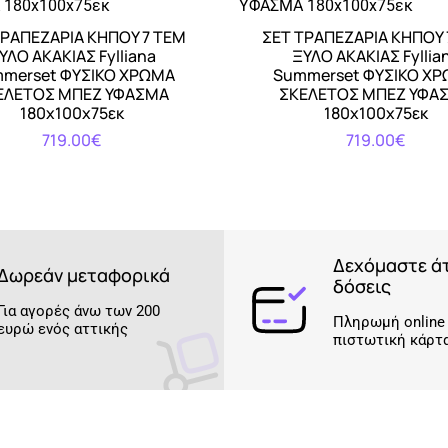
ΤΡΑΠΕΖΑΡΙΑ ΚΗΠΟΥ 7 ΤΕΜ
ΣΕΤ ΤΡΑΠΕΖΑΡΙΑ ΚΗΠΟΥ 
Αγορά
Αγορά
ΥΛΟ ΑΚΑΚΙΑΣ Fylliana
ΞΥΛΟ ΑΚΑΚΙΑΣ Fyllia
merset ΦΥΣΙΚΟ ΧΡΩΜΑ
Summerset ΦΥΣΙΚΟ Χ
ΕΛΕΤΟΣ ΜΠΕΖ ΥΦΑΣΜΑ
ΣΚΕΛΕΤΟΣ ΜΠΕΖ ΥΦΑ
180x100x75εκ
180x100x75εκ
719.00€
719.00€
Δεχόμαστε ά
Δωρεάν μεταφορικά
δόσεις
Για αγορές άνω των 200
Πληρωμή online
ευρώ ενός αττικής
πιστωτική κάρτ