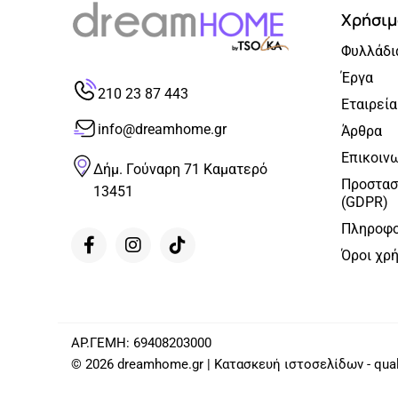
Χρήσιμ
Φυλλάδι
Έργα
210 23 87 443
Εταιρεία
info@dreamhome.gr
Άρθρα
Επικοιν
Δήμ. Γούναρη 71 Καματερό
Προστασ
13451
(GDPR)
Πληροφο
Όροι χρ
ΑΡ.ΓΕΜΗ: 69408203000
© 2026 dreamhome.gr | Κατασκευή ιστοσελίδων - qual