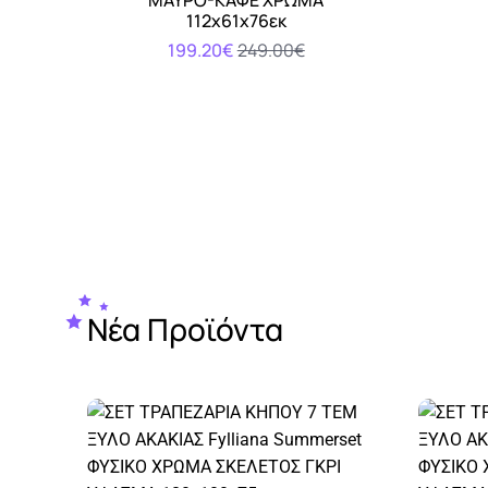
112x61x76εκ
199.20€
249.00€
Νέα Προϊόντα