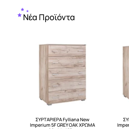
Νέα Προϊόντα
ΣΥΡΤΑΡΙΕΡΑ Fylliana New
ΣΥ
Αγορά
Imperium 5F GREY OAK ΧΡΩΜΑ
Impe