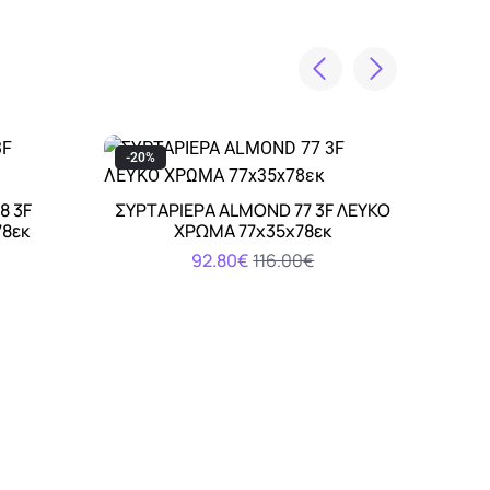
-20%
-20%
8 3F
ΣΥΡΤΑΡΙΕΡΑ ALMOND 77 3F ΛΕΥΚΟ
ΣΥΡΤ
Αγορά
78εκ
ΧΡΩΜΑ 77x35x78εκ
92.80€
116.00€