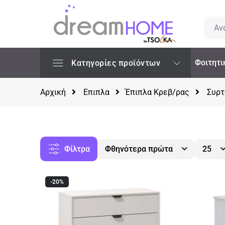
Φοιτητι
Κατηγορίες προϊόντων
Αρχική
Επιπλα
Έπιπλα Κρεβ/ρας
Συρτ
Φίλτρα
Φθηνότερα πρώτα
25
-20%