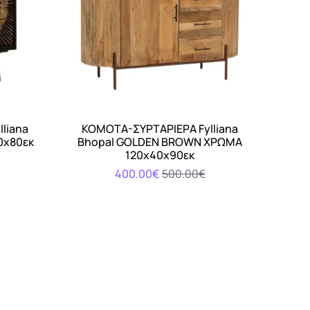
liana
ΚΟΜΟΤΑ-ΣΥΡΤΑΡΙΕΡΑ Fylliana
Αγορά
0x80εκ
Bhopal GOLDEN BROWN ΧΡΩΜΑ
120x40x90εκ
400.00€
500.00€