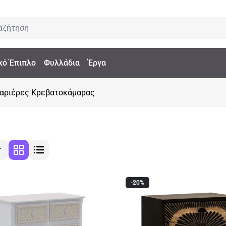
κό Έπιπλο
Φυλλάδια
Έργα
αριέρες Κρεβατοκάμαρας
-20%