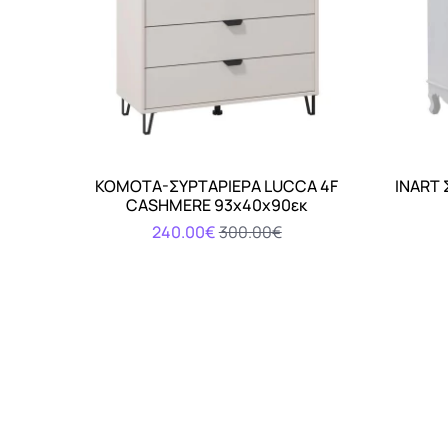
ΚΟΜΟΤΑ-ΣΥΡΤΑΡΙΕΡΑ LUCCA 4F
INART 
Αγορά
CASHMERE 93x40x90εκ
240.00€
300.00€