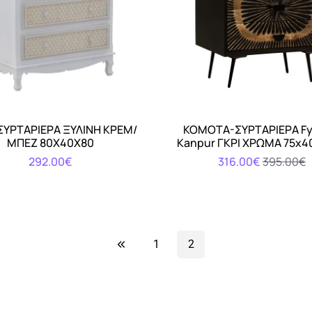
ΣΥΡΤΑΡΙΕΡΑ ΞΥΛΙΝΗ ΚΡΕΜ/
ΚΟΜΟΤΑ-ΣΥΡΤΑΡΙΕΡΑ Fyl
Αγορά
Αγορά
ΜΠΕΖ 80Χ40Χ80
Kanpur ΓΚΡΙ ΧΡΩΜΑ 75x4
292.00€
316.00€
395.00€
1
2