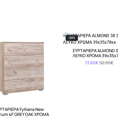
-20%
ΣΥΡΤΑΡΙΕΡΑ ALMOND 3
Αγορά
ΛΕΥΚΟ ΧΡΩΜΑ 39x35x
73.60€
92.00€
ΡΤΑΡΙΕΡΑ Fylliana New
Αγορά
rium 4F GREY OAK ΧΡΩΜΑ